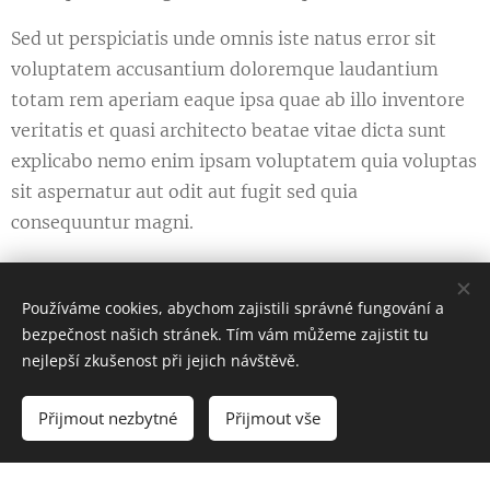
Sed ut perspiciatis unde omnis iste natus error sit
voluptatem accusantium doloremque laudantium
totam rem aperiam eaque ipsa quae ab illo inventore
veritatis et quasi architecto beatae vitae dicta sunt
explicabo nemo enim ipsam voluptatem quia voluptas
sit aspernatur aut odit aut fugit sed quia
consequuntur magni.
Používáme cookies, abychom zajistili správné fungování a
bezpečnost našich stránek. Tím vám můžeme zajistit tu
nejlepší zkušenost při jejich návštěvě.
© 2025 VYTVARNÝ SVĚT Všechna práva vyhrazena.
Přijmout nezbytné
Přijmout vše
Vytvořeno službou
Webnode
Cookies