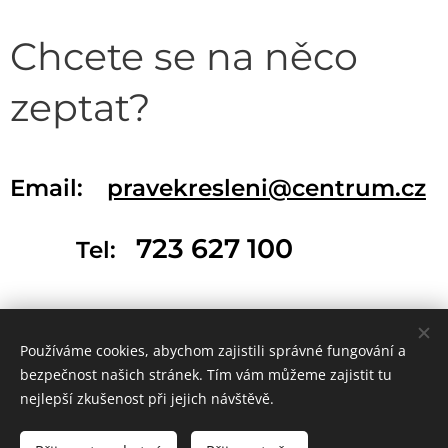
Chcete se na něco
zeptat?
Email:
pravekresleni@centrum.cz
723 627 100
Tel:
Používáme cookies, abychom zajistili správné fungování a
bezpečnost našich stránek. Tím vám můžeme zajistit tu
nejlepší zkušenost při jejich návštěvě.
© 2025 VYTVARNÝ SVĚT Všechna práva vyhrazena.