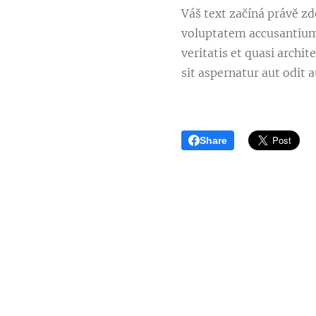
Váš text začíná právě zde
voluptatem accusantium
veritatis et quasi arch
sit aspernatur aut odit 
Share