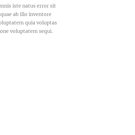
mnis iste natus error sit
uae ab illo inventore
voluptatem quia voluptas
tione voluptatem sequi.