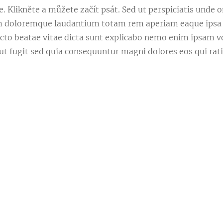
. Klikněte a můžete začít psát. Sed ut perspiciatis unde o
 doloremque laudantium totam rem aperiam eaque ipsa q
itecto beatae vitae dicta sunt explicabo nemo enim ipsam 
aut fugit sed quia consequuntur magni dolores eos qui ra