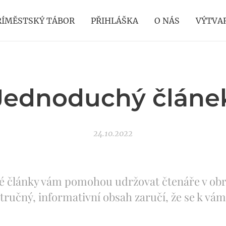
ŘÍMĚSTSKÝ TÁBOR
PŘIHLÁŠKA
O NÁS
VÝTVA
Jednoduchý článe
24.10.2022
é články vám pomohou udržovat čtenáře v obr
tručný, informativní obsah zaručí, že se k vá