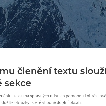
ímu členění textu slouž
é sekce
eněním textu na správných místech pomohou i obrázkové 
oddělte obrázky, které vhodně doplní obsah.