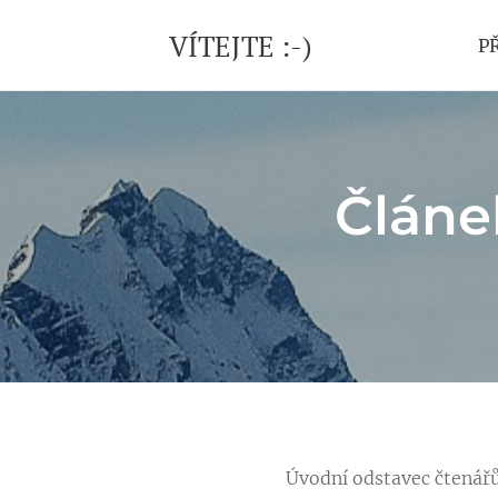
VÍTEJTE :-)
P
Článe
Úvodní odstavec čtenářům