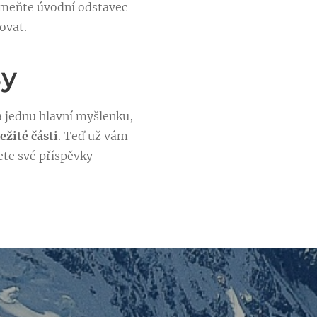
omeňte úvodní odstavec
vovat.
sy
a jednu hlavní myšlenku,
ežité části
. Teď už vám
žete své příspěvky