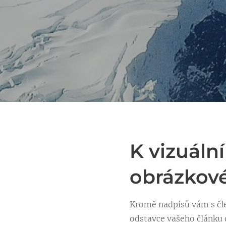
K vizuáln
obrázkov
Kromě nadpisů vám s čl
odstavce vašeho článku 