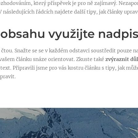
zhodováním, který příspěvek je pro ně zajímavý. Nezap
V následujících řádcích najdete další tipy, jak články upra
 obsahu využijte nadpi
 čtou. Snažte se se v každém odstavci soustředit pouze n
 vašem článku snáze orientovat. Zkuste také
zvýraznit důl
text. Připravili jsme pro vás kostru článku s tipy, jak mů
pravit.