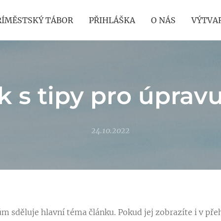
ŘÍMĚSTSKÝ TÁBOR
PŘIHLÁŠKA
O NÁS
VÝTVA
k s tipy pro úpravu
24.10.2022
 sděluje hlavní téma článku. Pokud jej zobrazíte i v pře