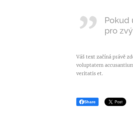
Pokud u
pro zvý
Váš text začíná právě zde
voluptatem accusantium
veritatis et.
Share