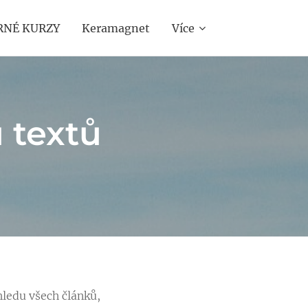
RNÉ KURZY
Keramagnet
Více
 textů
hledu všech článků,