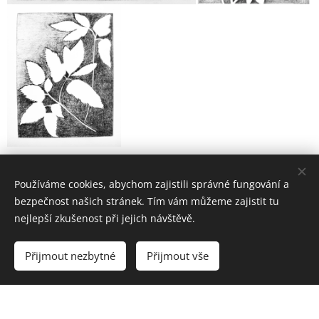
Používáme cookies, abychom zajistili správné fungování a
bezpečnost našich stránek. Tím vám můžeme zajistit tu
nejlepší zkušenost při jejich návštěvě.
© 2025 VYTVARNÝ SVĚT Všechna práva vyhrazena.
Přijmout nezbytné
Přijmout vše
Vytvořeno službou
Webnode
Cookies
Vytvořte si webové stránky zdarma!